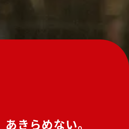
、
あきらめない。