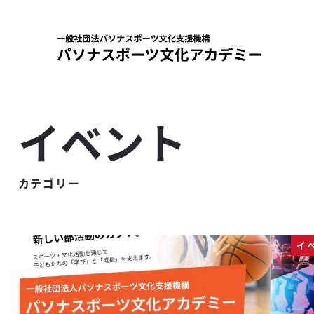
メ
イ
ン
コ
ン
テ
イベント
ン
ツ
へ
カテゴリー
移
動
イ