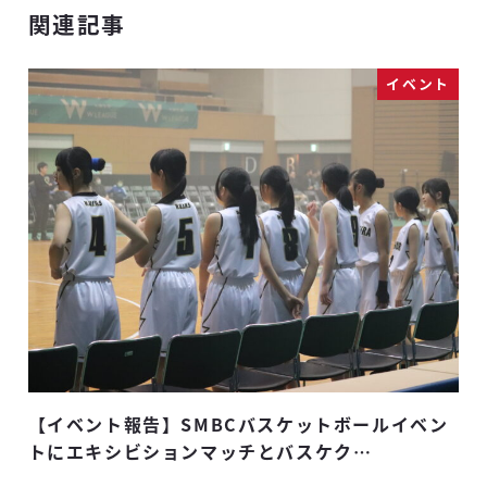
関連記事
イベント
【イベント報告】SMBCバスケットボールイベン
一
トにエキシビションマッチとバスケク…
F