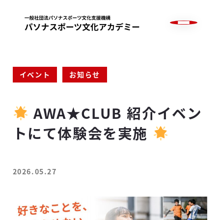
メ
イ
ン
コ
ン
ABOUT US
テ
カテゴリー
カテゴリー
イベント
お知らせ
ン
WHAT WE DO
ツ
TEAMS
AWA★CLUB 紹介イベン
へ
BLOG
移
トにて体験会を実施
動
JOIN US
CONTACT
2026.05.27
投稿日