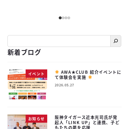
検
索
新着ブログ
AWA★CLUB 紹介イベントに
イベント
て体験会を実施
2026.05.27
投稿日
阪神タイガース近本光司氏が発
お知らせ
起人「LINK UP」と連携、子ど
もたちの夢を応援