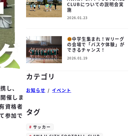
CLUBについての説明会実
施
2026.01.23
投稿日
中学生集まれ！Wリーグ
の会場で「バスケ体験」が
できるチャンス！
2026.01.19
投稿日
カテゴリ
連携し、
お知らせ
イベント
を開催しま
有資格者
タグ
て参加で
サッカー