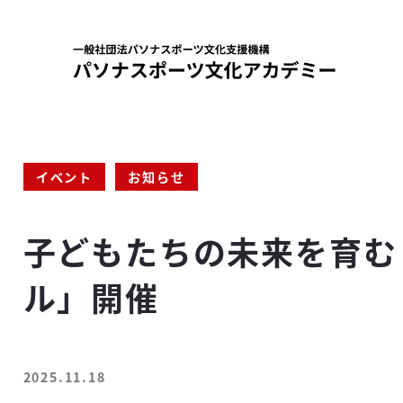
メ
イ
ン
コ
ン
テ
ン
カテゴリー
カテゴリー
イベント
お知らせ
ツ
へ
子どもたちの未来を育む
移
動
ル」開催
2025.11.18
投稿日