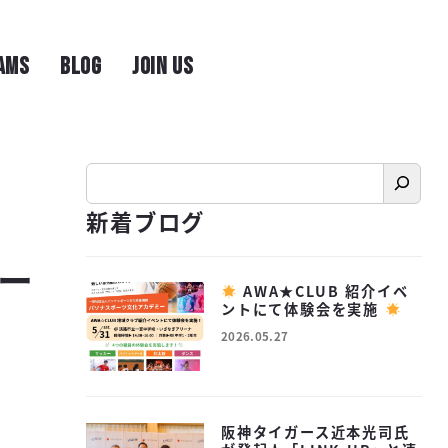
AMS
BLOG
JOIN US
CONTACT
検
索
新着ブログ
ー
AWA★CLUB 紹介イベ
ントにて体験会を実施
2026.05.27
投稿日
阪神タイガース近本光司氏