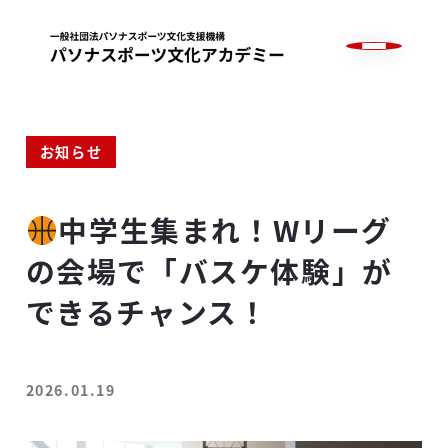
メ
イ
ン
コ
ン
ABOUT US
テ
カテゴリー
お知らせ
ン
WHAT WE DO
ツ
TEAMS
中学生集まれ！Wリーグ
へ
BLOG
移
の会場で「バスケ体験」が
動
JOIN US
できるチャンス！
CONTACT
2026.01.19
投稿日