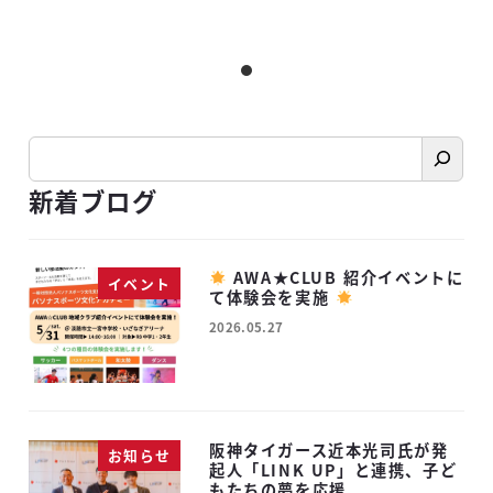
検
索
新着ブログ
AWA★CLUB 紹介イベントに
イベント
て体験会を実施
2026.05.27
投稿日
阪神タイガース近本光司氏が発
お知らせ
起人「LINK UP」と連携、子ど
もたちの夢を応援